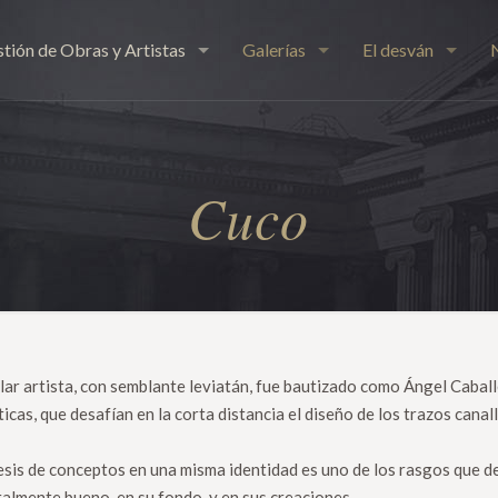
tión de Obras y Artistas
Galerías
El desván
Cuco
lar artista, con semblante leviatán, fue bautizado como Ángel Caball
ticas, que desafían en la corta distancia el diseño de los trazos canal
esis de conceptos en una misma identidad es uno de los rasgos que de
lmente bueno, en su fondo, y en sus creaciones.