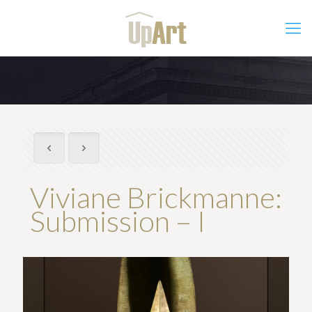
Viviane Brickmanne:
Submission – I